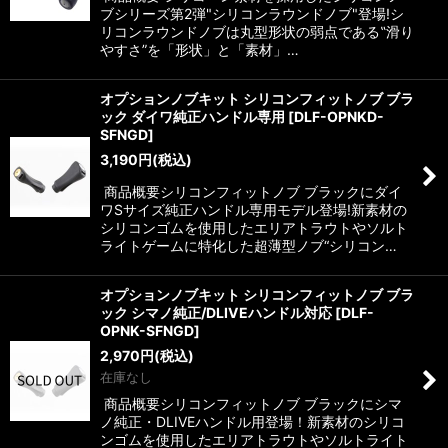
ブシリーズ第2弾"シリコンラウンドノブ"登場!シ
リコンラウンドノブは丸型形状の弱点である‟滑り
やすさ”を「形状」と「素材」…
オプションノブキット シリコンフィットノブ ブラ
ック ダイワ純正ハンドル専用
[
DLF-OPNKD-
SFNGD
]
3,190
円
(税込)
商品概要シリコンフィットノブ ブラックにダイ
ワSサイズ純正ハンドル専用モデル登場!新素材の
シリコンゴムを使用したエリアトラウトやソルト
ライトゲームに特化した超薄型ノブ“シリコン…
オプションノブキット シリコンフィットノブ ブラ
ック シマノ純正/DLIVEハンドル対応
[
DLF-
OPNK-SFNGD
]
2,970
円
(税込)
在庫なし
商品概要シリコンフィットノブ ブラックにシマ
ノ純正・DLIVEハンドル用登場！新素材のシリコ
ンゴムを使用したエリアトラウトやソルトライト