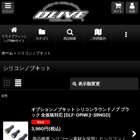
メニュー
カート
会員
ドライブフィッシ
カテゴリ
商品検索
ご利用案内
ングWebサイト
ホーム
>
シリコンノブキット
シリコンノブキット
表示順変更
閉じる
6
件
表示数
:
オプションノブキット シリコンラウンドノブ ブラ
ック 全規格対応
[
DLF-OPNK2-SRNGD
]
並び順
:
3,960
円
(税込)
絞り込む
商品概要 シリコーン素材を採用したシリコンノ